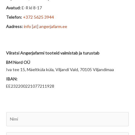
Avatud:
E-R kl 8-17
Telefon:
+372 5625 3944
Aadress:
info [at] angerjafarm.ee
Viiratsi Angerjafarmi tooteid valmistab ja turustab
BM Nord OÜ
Iva tee 15, Mäeltküla küla, Viljandi Vald, 70105 Viljandimaa
IBAN:
EE232200221077211928
N
i
m