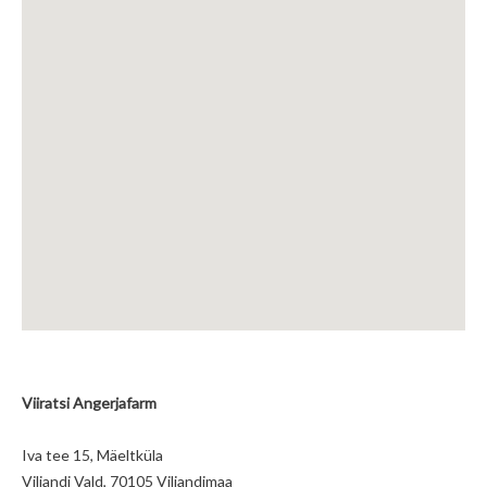
Viiratsi Angerjafarm
Iva tee 15, Mäeltküla
Viljandi Vald, 70105 Viljandimaa