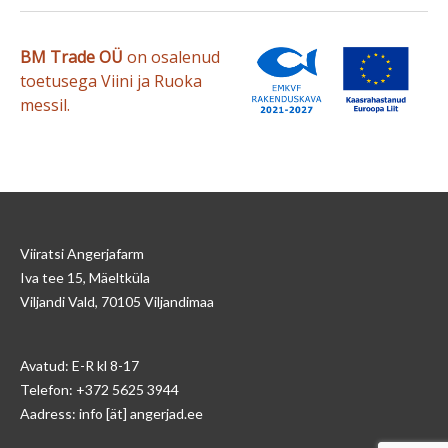
BM Trade OÜ
on osalenud
toetusega Viini ja Ruoka
messil.
Viiratsi Angerjafarm
Iva tee 15, Mäeltküla
Viljandi Vald, 70105 Viljandimaa
Avatud: E-R kl 8-17
Telefon: +372 5625 3944
Aadress: info [ät] angerjad.ee